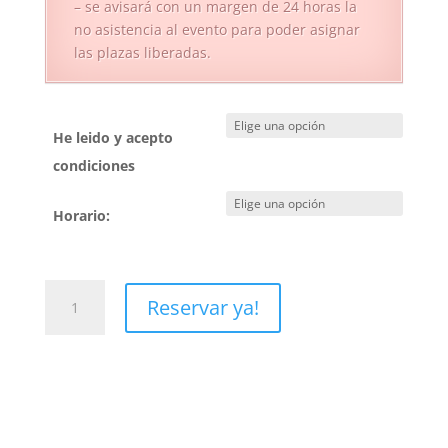
– se avisará con un margen de 24 horas la
no asistencia al evento para poder asignar
las plazas liberadas.
He leido y acepto
condiciones
Horario:
14
Reservar ya!
Septiembre
-
Parque
Acuático
cantidad